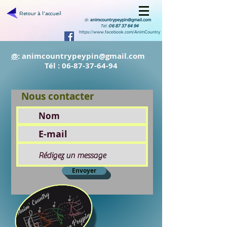
Retour à l'accueil
@:
animcountrypeypin@gmail.com
Tél :
06 87 37 64 94
https://www.facebook.com/AnimCountry
@
:
animcountrypeypin@gmail.com
Tél :
06-87-37-64-94
Nous contacter
Envoyer